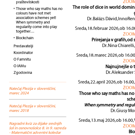
ZOOM
praštevilskosti
The role of dice in world domina
Those who say maths has no
colours have not met
association schemes yet!
Dr. Balázs Dávid, InnoR
When symmetry and
regularity come into play
Sreda, 18. februar 2026, ob 16.
together…
ZOOM
Blockchain
Prirejanja v grafih, od
Dr. Nina Chiarell
Predavatelji
Koordinator
Sreda, 18. marec 2026, ob 16.0
O Famnitu
ZOOM
O IAMu
Najnujnejše o t
Dr. Aleksander
Zgodovina
Sreda, 22. april 2026, ob 16.0
ZOOM
Natečaj PIezija v slovenščini,
marec 2024
Those who say maths has no 
sch
When symmetry and regula
Natečaj PIezija v slovenščini,
marec 2018
Dr. Giusy Mo
Sreda, 13. maj 2026, ob 16.00
Nagradni kviz za dijake srednjih
ZOOM
šol in osnovnošolce 8. in 9. razreda
Bl
- Matematični adventni koledar